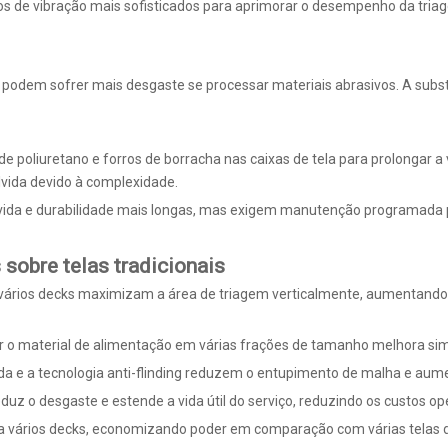
s de vibração mais sofisticados para aprimorar o desempenho da tria
podem sofrer mais desgaste se processar materiais abrasivos. A subst
de poliuretano e forros de borracha nas caixas de tela para prolongar a
lvida devido à complexidade.
r vida e durabilidade mais longas, mas exigem manutenção programad
sobre telas tradicionais
 vários decks maximizam a área de triagem verticalmente, aumentando
 o material de alimentação em várias frações de tamanho melhora sim
da e a tecnologia anti-flinding reduzem o entupimento de malha e aume
duz o desgaste e estende a vida útil do serviço, reduzindo os custos op
na vários decks, economizando poder em comparação com várias telas d