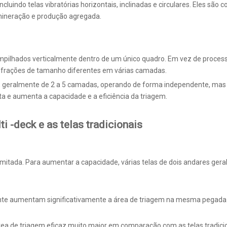
ncluindo telas vibratórias horizontais, inclinadas e circulares. Eles s
 mineração e produção agregada.
empilhados verticalmente dentro de um único quadro. Em vez de processa
 frações de tamanho diferentes em várias camadas.
as, geralmente de 2 a 5 camadas, operando de forma independente, ma
 e aumenta a capacidade e a eficiência da triagem.
ti -deck e as telas tradicionais
mitada. Para aumentar a capacidade, várias telas de dois andares gera
e aumentam significativamente a área de triagem na mesma pegada. I
rea de triagem eficaz muito maior em comparação com as telas tradi