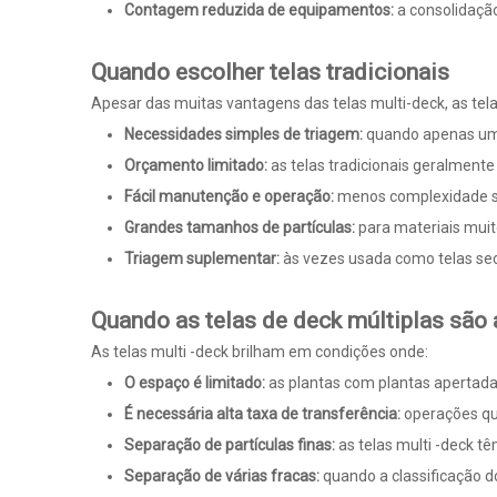
Contagem reduzida de equipamentos:
a consolidaçã
Quando escolher telas tradicionais
Apesar das muitas vantagens das telas multi-deck, as te
Necessidades simples de triagem:
quando apenas uma
Orçamento limitado:
as telas tradicionais geralment
Fácil manutenção e operação:
menos complexidade se
Grandes tamanhos de partículas:
para materiais muit
Triagem suplementar:
às vezes usada como telas se
Quando as telas de deck múltiplas são
As telas multi -deck brilham em condições onde:
O espaço é limitado:
as plantas com plantas apertada
É necessária alta taxa de transferência:
operações qu
Separação de partículas finas:
as telas multi -deck 
Separação de várias fracas:
quando a classificação d