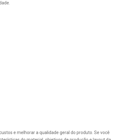
dade.
ustos e melhorar a qualidade geral do produto. Se você
rísticas do material, objetivos de produção e layout da