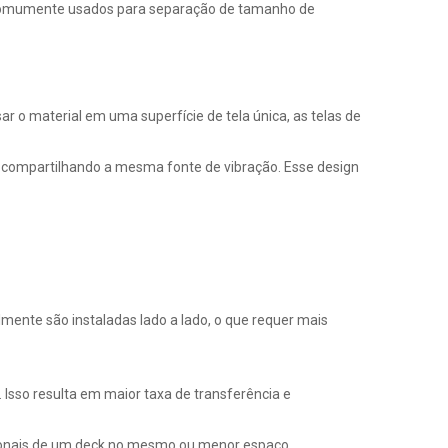
ão comumente usados ​​para separação de tamanho de
r o material em uma superfície de tela única, as telas de
s compartilhando a mesma fonte de vibração. Esse design
lmente são instaladas lado a lado, o que requer mais
sso resulta em maior taxa de transferência e
cionais de um deck no mesmo ou menor espaço.