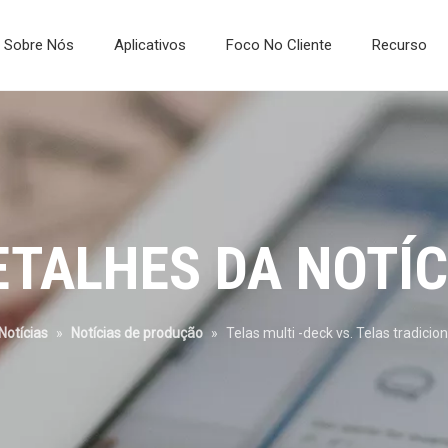
Sobre Nós
Aplicativos
Foco No Cliente
Recurso
Comentários dos clientes
Tela de dimensionamento úmido Repulp
Sistemas de Laboratório e Teste
Diagrama de Processamento Mineral
Malha de tela de poliuretano
ETALHES DA NOTÍC
Notícias
»
Notícias de produção
»
Telas multi -deck vs. Telas tradicion