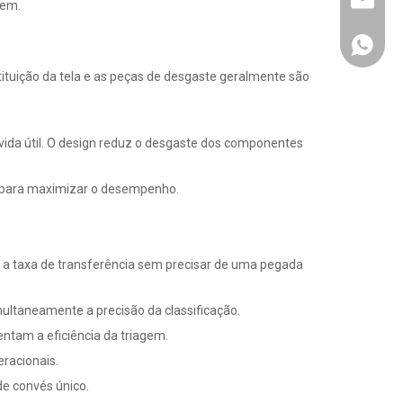
info@km
gem.
+86137
ituição da tela e as peças de desgaste geralmente são
 vida útil. O design reduz o desgaste dos componentes
a para maximizar o desempenho.
 a taxa de transferência sem precisar de uma pegada
ultaneamente a precisão da classificação.
ntam a eficiência da triagem.
eracionais.
e convés único.