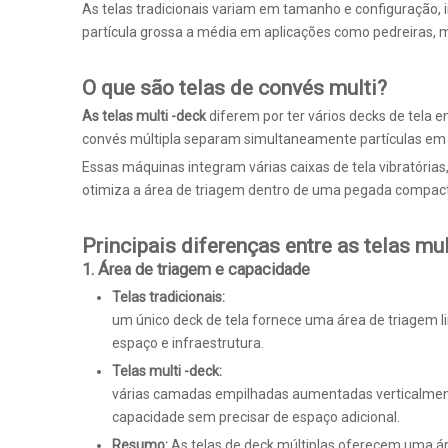
As telas tradicionais variam em tamanho e configuração, i
partícula grossa a média em aplicações como pedreiras,
O que são telas de convés multi?
As telas multi -deck
diferem por ter vários decks de tela 
convés múltipla separam simultaneamente partículas em
Essas máquinas integram várias caixas de tela vibratóri
otimiza a área de triagem dentro de uma pegada compacta
Principais diferenças entre as telas mul
1. Área de triagem e capacidade
Telas tradicionais:
um único deck de tela fornece uma área de triagem li
espaço e infraestrutura.
Telas multi -deck:
várias camadas empilhadas aumentadas verticalment
capacidade sem precisar de espaço adicional.
Resumo:
As telas de deck múltiplas oferecem uma á