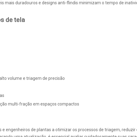
is mais duradouros e designs anti-flindis minimizam o tempo de inativi
s de tela
lto volume e triagem de precisão
nas
cação multi-fração em espaços compactos
 engenheiros de plantas a otimizar os processos de triagem, reduzir c
rando uma atualização, é essencial avaliar cuidadosamente suas caracte