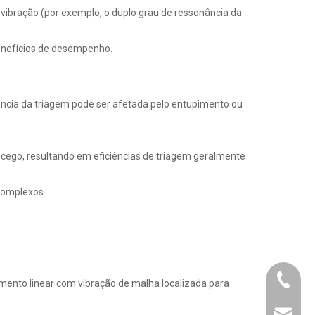
vibração (por exemplo, o duplo grau de ressonância da
enefícios de desempenho.
ciência da triagem pode ser afetada pelo entupimento ou
 cego, resultando em eficiências de triagem geralmente
 complexos.
+86-21-
ento linear com vibração de malha localizada para