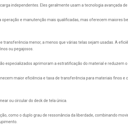
scarga independentes. Eles geralmente usam a tecnologia avançada de 
ma operação e manutenção mais qualificadas, mas oferecem maiores b
a de transferência menor, a menos que várias telas sejam usadas. A efi
inos ou pegajosos.
ão especializados aprimoram a estratificação do material e reduzem o
necem maior eficiência e taxa de transferência para materiais finos e
near ou circular do deck de tela única.
ão, como o duplo grau de ressonância da liberdade, combinando movim
tupimento.