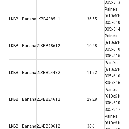
305x313)
Painéis
(610x610,
LKBB
Banana
LKBB4385
1
36.55
3-
305x610,
305x314)
Painéis
(610x610,
LKBB
Banana
2LKBB1861
2
10.98
3-
305x610,
305x315)
Painéis
(610x610,
LKBB
Banana
2LKBB2448
2
11.52
3-
305x610,
305x316)
Painéis
(610x610,
LKBB
Banana
2LKBB2461
2
29.28
3-
305x610,
305x317)
Painéis
(610x610,
LKBB
Banana
2LKBB3061
2
36.6
3-