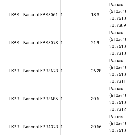
Painéis
(610x610,
LKBB
Banana
LKBB3061
1
18.3
3-
305x610,
305x309)
Painéis
(610x610,
LKBB
Banana
LKBB3073
1
21.9
3-
305x610,
305x310)
Painéis
(610x610,
LKBB
Banana
LKBB3673
1
26.28
3-
305x610,
305x311)
Painéis
(610x610,
LKBB
Banana
LKBB3685
1
30.6
3-
305x610,
305x312)
Painéis
(610x610,
LKBB
Banana
LKBB4373
1
30.66
3-
305x610,