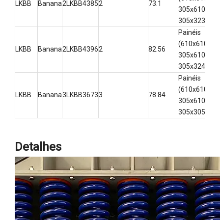
LKBB
Banana
2LKBB4385
2
73.1
3-
305x610,
305x323)
Painéis
(610x610,
LKBB
Banana
2LKBB4396
2
82.56
3-
305x610,
305x324)
Painéis
(610x610,
LKBB
Banana
3LKBB3673
3
78.84
3-
305x610,
305x305)
Detalhes