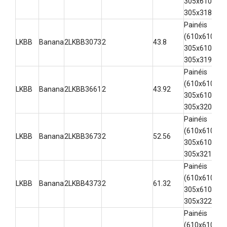
305x610,
305x318)
Painéis
(610x610,
LKBB
Banana
2LKBB3073
2
43.8
3-
305x610,
305x319)
Painéis
(610x610,
LKBB
Banana
2LKBB3661
2
43.92
3-
305x610,
305x320)
Painéis
(610x610,
LKBB
Banana
2LKBB3673
2
52.56
3-
305x610,
305x321)
Painéis
(610x610,
LKBB
Banana
2LKBB4373
2
61.32
3-
305x610,
305x322)
Painéis
(610x610,