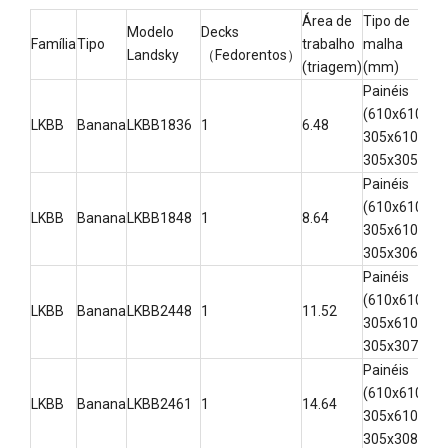
Área de
Tipo de
Fai
Modelo
Decks
Família
Tipo
trabalho
malha
abe
Landsky
（Fedorentos）
(triagem)
(mm)
(m
Painéis
(610x610,
LKBB
Banana
LKBB1836
1
6.48
3-
305x610,
305x305)
Painéis
(610x610,
LKBB
Banana
LKBB1848
1
8.64
3-
305x610,
305x306)
Painéis
(610x610,
LKBB
Banana
LKBB2448
1
11.52
3-
305x610,
305x307)
Painéis
(610x610,
LKBB
Banana
LKBB2461
1
14.64
3-
305x610,
305x308)